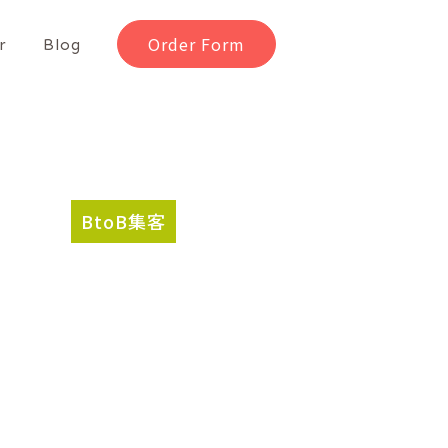
Order Form
r
Blog
BtoB集客