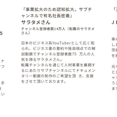
「事業拡大のため認知拡大。サブチ
「
ャンネルで有名社長密着」
サラタメさん
J
チャンネル登録者数14万人（転職のサラタメ
5
さん）
車
日本のビジネス系YouTuberとして広く知
し
られ、ビジネス書の要約や独自視点での解
茨
説動画でチャンネル登録者数75 万人の人
を
気を誇るサラタメさん。
トナ
転職チャンネルを通じて人材事業を展開す
オフ
元
るにあたりサブチャンネルにてドキュメン
と
タリー動画の制作のご希望を頂 き、支援
ャ
をさせて頂いております。
の手
う
集
ま
とい
。