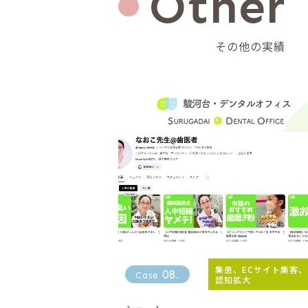
Other
その他の実績
集患、ECサイト集客、
08
Case
.
認知拡大