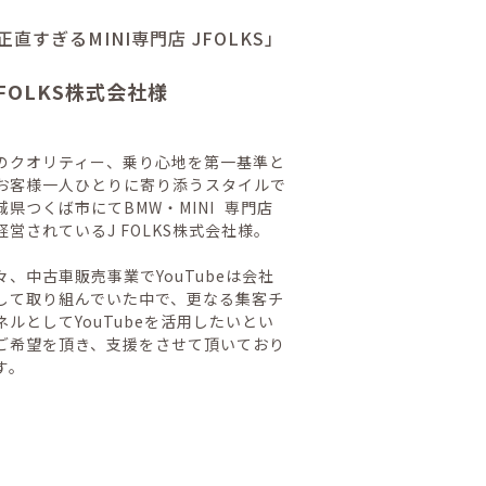
正直すぎるMINI専門店 JFOLKS」
 FOLKS株式会社様
のクオリティー、乗り心地を第一基準と
お客様一人ひとりに寄り添うスタイルで
城県つくば市にてBMW・MINI 専門店
経営されているJ FOLKS株式会社様。
々、中古車販売事業でYouTubeは会社
して取り組んでいた中で、更なる集客チ
ネルとしてYouTubeを活用したいとい
ご希望を頂き、支援をさせて頂いており
す。