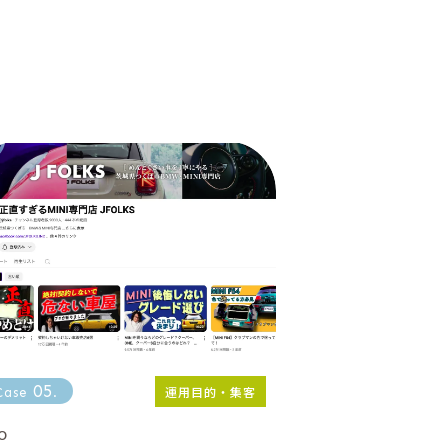
05
運用目的・集客
Case
.
O