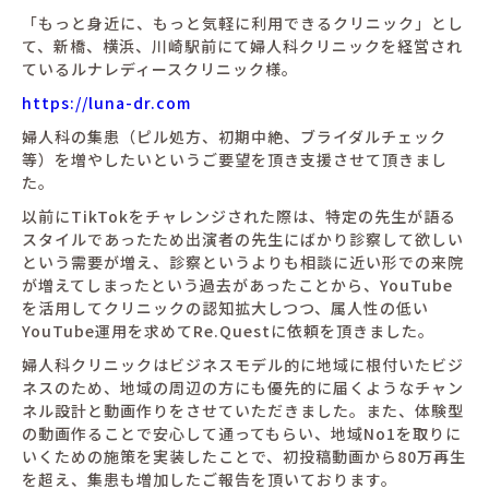
「もっと身近に、もっと気軽に利用できるクリニック」とし
て、新橋、横浜、川崎駅前にて婦人科クリニックを経営され
ているルナレディースクリニック様。
https://luna-dr.com
婦人科の集患（ピル処方、初期中絶、ブライダルチェック
等）を増やしたいというご要望を頂き支援させて頂きまし
た。
以前にTikTokをチャレンジされた際は、特定の先生が語る
スタイルであったため出演者の先生にばかり診察して欲しい
という需要が増え、診察というよりも相談に近い形での来院
が増えてしまったという過去があったことから、YouTube
を活用してクリニックの認知拡大しつつ、属人性の低い
YouTube運用を求めてRe.Questに依頼を頂きました。
婦人科クリニックはビジネスモデル的に地域に根付いたビジ
ネスのため、地域の周辺の方にも優先的に届くようなチャン
ネル設計と動画作りをさせていただきました。また、体験型
の動画作ることで安心して通ってもらい、地域No1を取りに
いくための施策を実装したことで、初投稿動画から80万再生
を超え、集患も増加したご報告を頂いております。