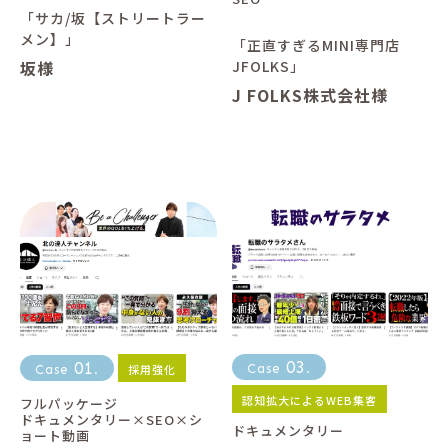
「サカ/坂【ストリートラー
メン】」
「正直すぎるMINI専門店
坂様
JFOLKS」
J FOLKS株式会社様
03
01
採用強化
Case
.
Case
.
認知拡大によるWEB集客
フルパッケージ
ドキュメンタリー×SEO×シ
ドキュメンタリー
ョート動画