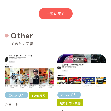
一覧に戻る
Other
その他の実績
05
07
BtoB集客
Case
.
Case
.
運用目的・集客
ショート
SEO