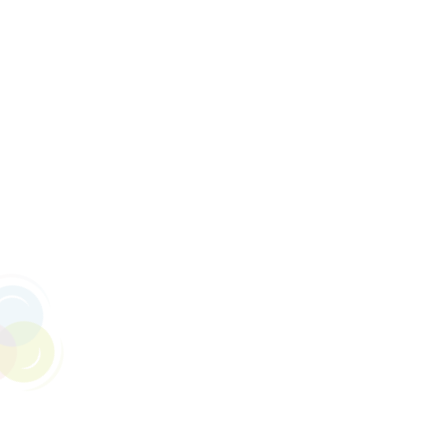
YouTubeくじら
業界では言わずと知れた某YouTube運用代行会社にアルバ
イトとして入社し、わずか3年で執行役員に就任。
現在は、Re.Questの取締役として参画し、YouTube運用代
行業界においてトップレベルの実績を誇ります。
WEB上では「YouTubeくじら」としても活動しており、
「～じら🐳」という語尾の愛嬌あるキャラクターを確立。
YouTube界隈では広く知られています。
新規事業の責任者や新部署の立ち上げなど、多岐にわたる役
割を担い、80名以上の運用チームを率いたマネジメント経験
を有し、社内教育やチーム全体の成長においても大きな信頼
を獲得しています。
また、YouTube運用にとどまらず、WEBマーケティング全
体に対する深い知識を持ち、これまでに累計140以上のチャ
ンネル運営に携わるなど、多くのクライアントに具体的な成