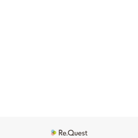
果をもたらしてきました。
「幸せの連鎖を作る」というモットーのもと、クライアント
を単なる取引先としてではなく、大切なパートナーと捉え、
共に成長することを目指したサポートを提供しています。
主な実績
ビジネス系YouTubeチャンネルにおいて累計10億再
生を突破
1チャンネルで6億再生以上を達成
ビジネス系TikTokチャンネルにて、3日間で3万フォ
ロワーを獲得
累計140以上のチャンネル運営に従事