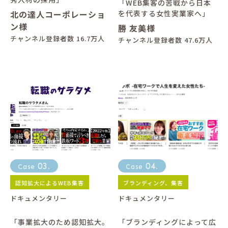
「WEB集客の苦戦から日本
北の達人コーポレーショ
を代表する女性実業家へ」
ン様
勝 友美様
チャンネル登録者数 16.7万人
チャンネル登録者数 47.6万人
03
04
Case
.
Case
.
認知拡大によるWEB集客
ブランディング、集客
ドキュメンタリー
ドキュメンタリー
「事業拡大のため認知拡大。
「ブランディングによって広