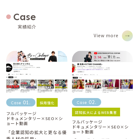
Case
実績紹介
View more
02
01
採用強化
Case
.
Case
.
認知拡大によるWEB集客
フルパッケージ
ドキュメンタリー×SEO×シ
フルパッケージ
ョート動画
ドキュメンタリー×SEO×シ
ョート動画
「企業認知の拡大と更なる優
秀人材の採用」