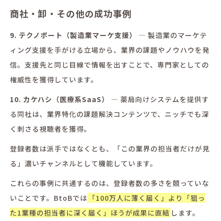
商社・卸・その他の成功事例
9. テクノポート（製造業マーケ支援）
— 製造業のマーケテ
ィング支援を手がける立場から、業界の課題やノウハウを発
信。支援先と同じ目線で情報を出すことで、専門家としての
権威性を獲得しています。
10. カケハシ（医療系SaaS）
— 薬局向けシステムを提供す
る同社は、業界特化の課題解決コンテンツで、ニッチでも深
く刺さる視聴者を獲得。
登録者数は派手ではなくとも、「この業界の担当者だけが見
る」濃いチャンネルとして機能しています。
これらの事例に共通するのは、登録者数の多さを競っていな
いことです。BtoBでは
「100万人に薄く届く」より「狙っ
た1業種の担当者に深く届く」ほうが成果に直結
します。