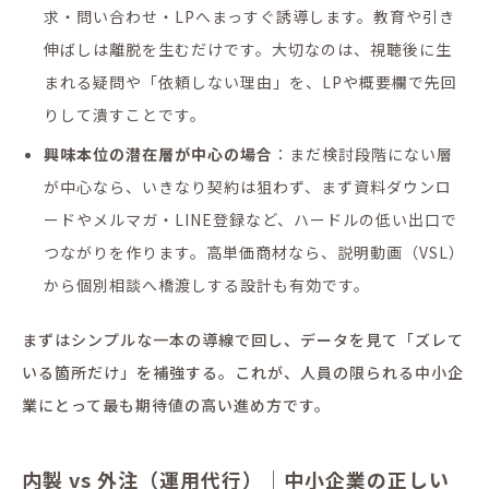
求・問い合わせ・LPへまっすぐ誘導します。教育や引き
伸ばしは離脱を生むだけです。大切なのは、視聴後に生
まれる疑問や「依頼しない理由」を、LPや概要欄で先回
りして潰すことです。
興味本位の潜在層が中心の場合
：まだ検討段階にない層
が中心なら、いきなり契約は狙わず、まず資料ダウンロ
ードやメルマガ・LINE登録など、ハードルの低い出口で
つながりを作ります。高単価商材なら、説明動画（VSL）
から個別相談へ橋渡しする設計も有効です。
まずはシンプルな一本の導線で回し、データを見て「ズレて
いる箇所だけ」を補強する。これが、人員の限られる中小企
業にとって最も期待値の高い進め方です。
内製 vs 外注（運用代行）｜中小企業の正しい