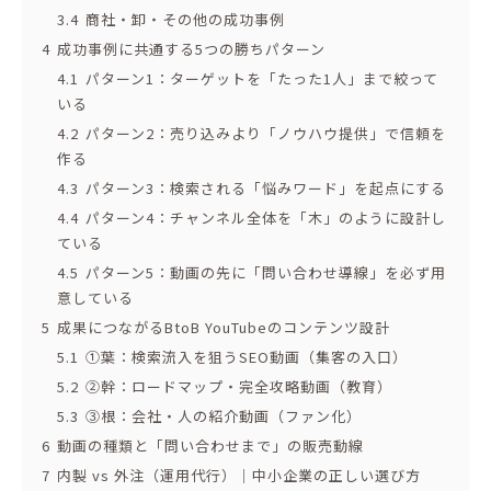
3.4
商社・卸・その他の成功事例
4
成功事例に共通する5つの勝ちパターン
4.1
パターン1：ターゲットを「たった1人」まで絞って
いる
4.2
パターン2：売り込みより「ノウハウ提供」で信頼を
作る
4.3
パターン3：検索される「悩みワード」を起点にする
4.4
パターン4：チャンネル全体を「木」のように設計し
ている
4.5
パターン5：動画の先に「問い合わせ導線」を必ず用
意している
5
成果につながるBtoB YouTubeのコンテンツ設計
5.1
①葉：検索流入を狙うSEO動画（集客の入口）
5.2
②幹：ロードマップ・完全攻略動画（教育）
5.3
③根：会社・人の紹介動画（ファン化）
6
動画の種類と「問い合わせまで」の販売動線
7
内製 vs 外注（運用代行）｜中小企業の正しい選び方