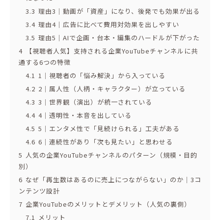
3.3
理由3｜動画が「資産」になり、後発でも効果が出る
3.4
理由4｜広告に比べて費用対効果を出しやすい
3.5
理由5｜AIで企画・台本・編集のハードルが下がった
4
【視聴者人気】支持される企業YouTubeチャンネルに共
通する6つの特徴
4.1
1｜視聴者の「悩み解決」から入っている
4.2
2｜属人性（人柄・キャラクター）が立っている
4.3
3｜世界観（演出）が統一されている
4.4
4｜透明性・本音を出している
4.5
5｜エンタメ性で「見続けられる」工夫がある
4.6
6｜連続性があり「次も見たい」と思わせる
5
人気の企業YouTubeチャンネルのパターン（規模・目的
別）
6
なぜ「再生数はあるのに売上につながらない」のか｜3コ
ンテンツ設計
7
企業YouTubeのメリットとデメリット（人気の裏側）
7.1
メリット