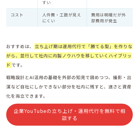
すい
コスト
人件費・工数が見え
費用は明確だが外
にくい
部費用が発生
おすすめは、
立ち上げ期は運用代行で「勝てる型」を作りな
がら、並行して社内に内製ノウハウを移していくハイブリッ
ド
です。
戦略設計とAI活用の基礎を外部の知見で固めつつ、撮影・出
演など自社にしかできない部分を社内に残すと、速さと資産
化を両立できます。
企業YouTubeの立ち上げ・運用代行を無料で相
談する