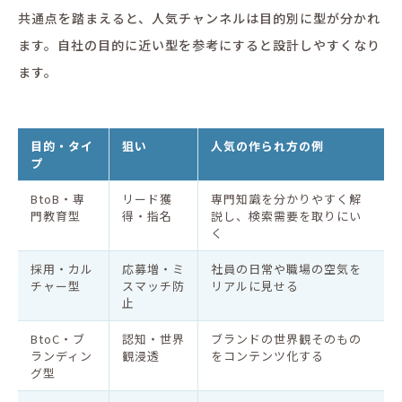
共通点を踏まえると、人気チャンネルは目的別に型が分かれ
ます。自社の目的に近い型を参考にすると設計しやすくなり
ます。
目的・タイ
狙い
人気の作られ方の例
プ
BtoB・専
リード獲
専門知識を分かりやすく解
門教育型
得・指名
説し、検索需要を取りにい
く
採用・カル
応募増・ミ
社員の日常や職場の空気を
チャー型
スマッチ防
リアルに見せる
止
BtoC・ブ
認知・世界
ブランドの世界観そのもの
ランディン
観浸透
をコンテンツ化する
グ型