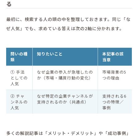
る
最初に、検索する人の頭の中を整理しておきます。同じ「な
ぜ人気」でも、求めている答えは次の2軸に分かれます。
問いの種
知りたいこと
本記事の該
類
当章
① 手法
なぜ企業の参入が急増したの
市場背景の5
としての
か（市場・購買行動の変化）
つの理由
人気
② チャ
なぜ特定の企業チャンネルが
支持される6
ンネルの
支持されるのか（共通点）
つの特徴／
人気
事例
多くの解説記事は「メリット・デメリット」や「成功事例」