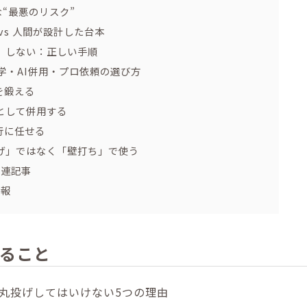
“最悪のリスク”
vs 人間が設計した台本
」しない：正しい手順
学・AI併用・プロ依頼の選び方
を鍛える
輪”として併用する
代行に任せる
投げ」ではなく「壁打ち」で使う
関連記事
情報
ること
を丸投げしてはいけない5つの理由