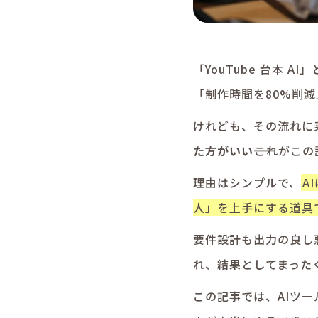
「YouTube 台本 
「制作時間を80%削減
けれども、その流れに
た方がいい
――これがこ
理由はシンプルで、
A
人」を上手にする道具
要件設計も出力の良し
れ、結果としてまった
この記事では、AIツ