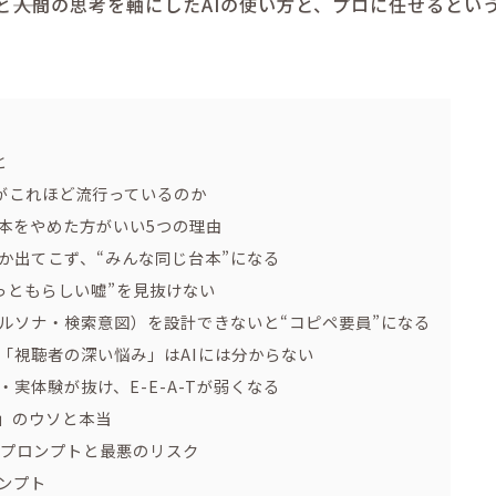
――人間の思考を軸にしたAIの使い方と、プロに任せるとい
と
」がこれほど流行っているのか
I台本をやめた方がいい5つの理由
か出てこず、“みんな同じ台本”になる
もっともらしい嘘”を見抜けない
ルソナ・検索意図）を設計できないと“コピペ要員”になる
「視聴者の深い悩み」はAIには分からない
・実体験が抜け、E-E-A-Tが弱くなる
減」のウソと本当
Gプロンプトと最悪のリスク
ンプト