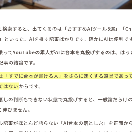
AI」と検索すると、出てくるのは「おすすめAIツール5選」「C
」といった、AIを推す記事ばかりです。確かにAIは便利で
乗って
YouTubeの素人がAIに台本を丸投げするのは、は
の記事の結論です。
Iは「すでに台本が書ける人」をさらに速くする道具であっ
ではない
からです。
悪しの判断もできない状態で丸投げすると、一般論だらけ
く伸びません。
ール記事がほとんど語らない「AI台本の落とし穴」を正面か