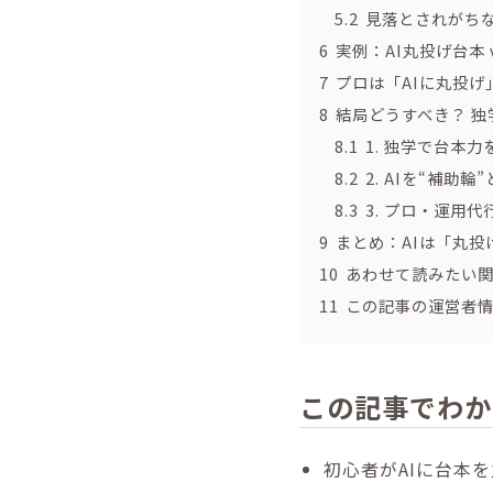
5.2
見落とされがちな
6
実例：AI丸投げ台本 
7
プロは「AIに丸投げ
8
結局どうすべき？ 独
8.1
1. 独学で台本力
8.2
2. AIを“補助
8.3
3. プロ・運用
9
まとめ：AIは「丸
10
あわせて読みたい
11
この記事の運営者
この記事でわか
初心者がAIに台本