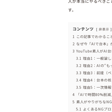
人が本当にやるべきこと
す。
コンテンツ
非表示
1
この記事でわかるこ
2
なぜ今「AIで台本
3
YouTube素人がA
3.1
理由1：一般論し
3.2
理由2：AIの“
3.3
理由3：前提（ペ
3.4
理由4：台本の核
3.5
理由5：一次情報
4
「AIで時間80%削
5
素人がやりがちなN
5.1
よくあるNGプロ