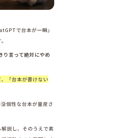
hatGPTで台本が一瞬」
す。
っきり言って絶対にやめ
て、「台本が書けない
の没個性な台本が量産さ
ら解説し、そのうえで素