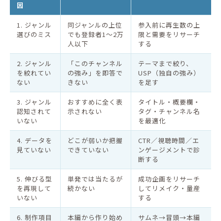
因
1. ジャンル
同ジャンルの上位
参入前に再生数の上
選びのミス
でも登録者1〜2万
限と需要をリサーチ
人以下
する
2. ジャンル
「このチャンネル
テーマまで絞り、
を絞れてい
の強み」を即答で
USP（独自の強み）
ない
きない
を足す
3. ジャンル
おすすめに全く表
タイトル・概要欄・
認知されて
示されない
タグ・チャンネル名
いない
を最適化
4. データを
どこが弱いか把握
CTR／視聴時間／エ
見ていない
できていない
ンゲージメントで診
断する
5. 伸びる型
単発では当たるが
成功企画をリサーチ
を再現して
続かない
してリメイク・量産
いない
する
6. 制作項目
本編から作り始め
サムネ→冒頭→本編