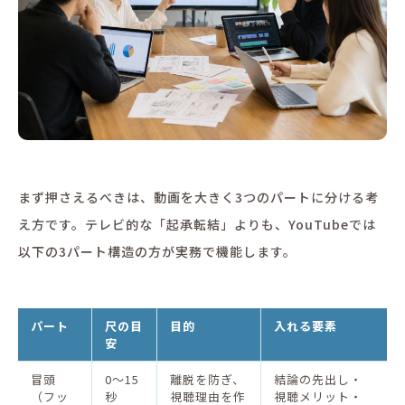
まず押さえるべきは、動画を大きく3つのパートに分ける考
え方です。テレビ的な「起承転結」よりも、YouTubeでは
以下の3パート構造の方が実務で機能します。
パート
尺の目
目的
入れる要素
安
冒頭
0〜15
離脱を防ぎ、
結論の先出し・
（フッ
秒
視聴理由を作
視聴メリット・