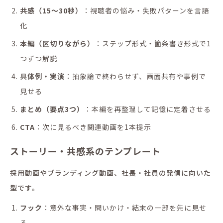
共感（15〜30秒）
：視聴者の悩み・失敗パターンを言語
化
本編（区切りながら）
：ステップ形式・箇条書き形式で1
つずつ解説
具体例・実演
：抽象論で終わらせず、画面共有や事例で
見せる
まとめ（要点3つ）
：本編を再整理して記憶に定着させる
CTA
：次に見るべき関連動画を1本提示
ストーリー・共感系のテンプレート
採用動画やブランディング動画、社長・社員の発信に向いた
型です。
フック
：意外な事実・問いかけ・結末の一部を先に見せ
る