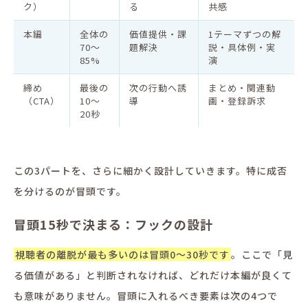
ク）
る
共感
本編
全体の
価値提供・課
1テーマずつの解
70〜
題解決
説・具体例・実
85%
演
締め
最後の
次の行動へ誘
まとめ・関連動
（CTA）
10〜
導
画・登録訴求
20秒
この3パートを、さらに細かく設計していきます。特に成否
を分けるのが冒頭です。
冒頭15秒で決まる：フックの設計
視聴者の離脱が最も多いのは冒頭0〜30秒です
。ここで「見
る価値がある」と判断されなければ、どれだけ本編が良くて
も意味がありません。冒頭に入れるべき要素は次の4つで