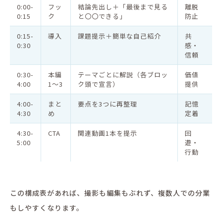
0:00-
フッ
結論先出し＋「最後まで見る
離脱
0:15
ク
と〇〇できる」
防止
0:15-
導入
課題提示＋簡単な自己紹介
共
0:30
感・
信頼
0:30-
本編
テーマごとに解説（各ブロッ
価値
4:00
1〜3
ク頭で宣言）
提供
4:00-
まと
要点を3つに再整理
記憶
4:30
め
定着
4:30-
CTA
関連動画1本を提示
回
5:00
遊・
行動
この構成表があれば、撮影も編集もぶれず、複数人での分業
もしやすくなります。