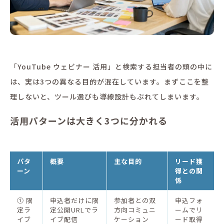
「YouTube ウェビナー 活用」と検索する担当者の頭の中に
は、実は3つの異なる目的が混在しています。まずここを整
理しないと、ツール選びも導線設計もぶれてしまいます。
活用パターンは大きく3つに分かれる
パタ
概要
主な目的
リード獲
ーン
得との関
係
① 限
申込者だけに限
参加者との双
申込フォ
定ラ
定公開URLでラ
方向コミュニ
ームでリ
イブ
イブ配信
ケーション
ード取得