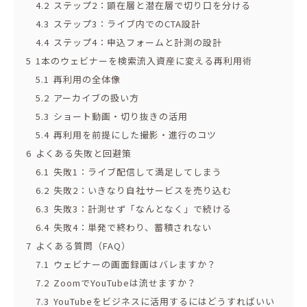
4.2
ステップ2：顕在層と潜在層で切り口を分ける
4.3
ステップ3：ライブ内でのCTA設計
4.4
ステップ4：申込フォームと計測の設計
5
1本のウェビナーを検索流入資産に変える再利用術
5.1
再利用の全体像
5.2
アーカイブの扱い方
5.3
ショート動画・切り抜きの活用
5.4
再利用を前提にした撮影・進行のコツ
6
よくある失敗と回避策
6.1
失敗1：ライブ配信して満足してしまう
6.2
失敗2：いきなり自社サービスを売り込む
6.3
失敗3：計測せず「なんとなく」で続ける
6.4
失敗4：単発で終わり、蓄積されない
7
よくある質問（FAQ）
7.1
ウェビナーの画面録画はバレますか？
7.2
ZoomでYouTubeは流せますか？
7.3
YouTubeをビジネスに活用するにはどうすればいい