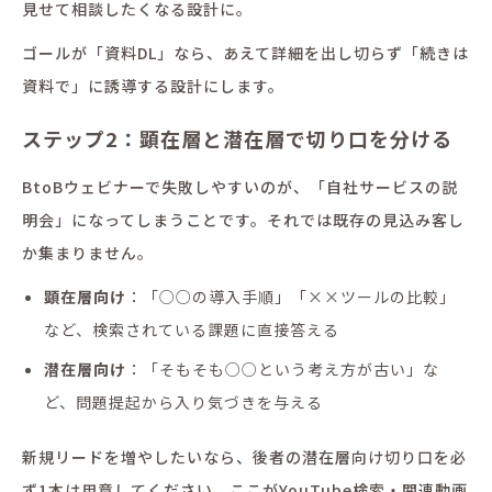
見せて相談したくなる設計に。
ゴールが「資料DL」なら、あえて詳細を出し切らず「続きは
資料で」に誘導する設計にします。
ステップ2：顕在層と潜在層で切り口を分ける
BtoBウェビナーで失敗しやすいのが、「自社サービスの説
明会」になってしまうことです。それでは既存の見込み客し
か集まりません。
顕在層向け
：「○○の導入手順」「××ツールの比較」
など、検索されている課題に直接答える
潜在層向け
：「そもそも○○という考え方が古い」な
ど、問題提起から入り気づきを与える
新規リードを増やしたいなら、後者の潜在層向け切り口を必
ず1本は用意してください。ここがYouTube検索・関連動画