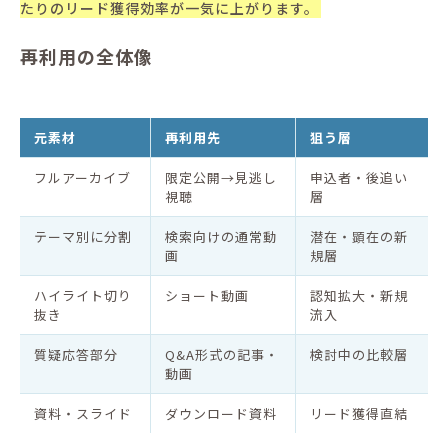
たりのリード獲得効率が一気に上がります。
再利用の全体像
元素材
再利用先
狙う層
フルアーカイブ
限定公開→見逃し
申込者・後追い
視聴
層
テーマ別に分割
検索向けの通常動
潜在・顕在の新
画
規層
ハイライト切り
ショート動画
認知拡大・新規
抜き
流入
質疑応答部分
Q&A形式の記事・
検討中の比較層
動画
資料・スライド
ダウンロード資料
リード獲得直結