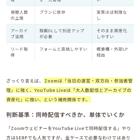
視聴人数
プランに依存
実質ほぼ制限な
の上限
し
アーカイ
録画DLして別途アップ
そのまま資産化
ブ活用
が必要
しやすい
リード取
フォームと直結しやすい
概要欄・外部LP
得
経由
ざっくり言えば、
Zoomは「当日の運営・双方向・参加者管
理」に強く、YouTube Liveは「大人数配信とアーカイブの
資産化」に強い、という補完関係です。
判断基準：同時配信すべきか、単体でいくか
「ZoomウェビナーをYouTube Liveで同時配信する」やり
方はSERPでも人気ですが、全ケースで必要なわけではあり