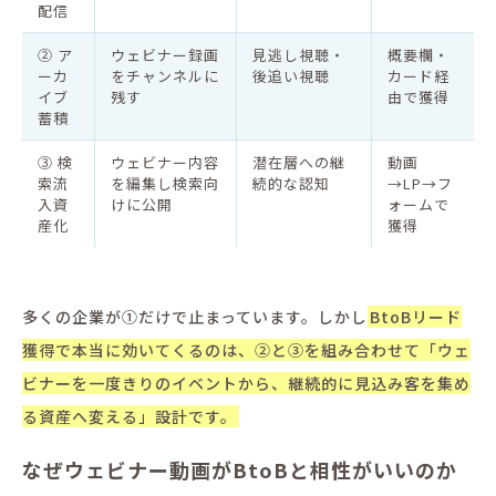
配信
② ア
ウェビナー録画
見逃し視聴・
概要欄・
ーカ
をチャンネルに
後追い視聴
カード経
イブ
残す
由で獲得
蓄積
③ 検
ウェビナー内容
潜在層への継
動画
索流
を編集し検索向
続的な認知
→LP→フ
入資
けに公開
ォームで
産化
獲得
多くの企業が①だけで止まっています。しかし
BtoBリード
獲得で本当に効いてくるのは、②と③を組み合わせて「ウェ
ビナーを一度きりのイベントから、継続的に見込み客を集め
る資産へ変える」設計です。
なぜウェビナー動画がBtoBと相性がいいのか