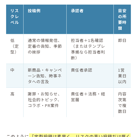
リス
投稿例
承認者
目安
クレ
の所
ベル
要時
間
低
通常の情報発信、
担当者＋1名確認
即日
（定
定番の告知、季節
（またはテンプレ
型）
の挨拶
準拠なら担当者判
断）
中
新商品・キャンペ
責任者承認
1営
ーン告知、時事ネ
業日
タへの言及
以内
高
謝罪・お知らせ、
責任者＋法務・経
内容
社会的トピック、
営層
次第
コラボ・PR案件
で複
数日
このように
「定型投稿は素早く、リスクの高い投稿だけ厚く