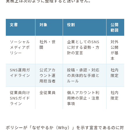
実務上は次のように整理すると迷いません。
文書
対象
役割
公開
範囲
ソーシャル
社外・世
企業としてのSNS
対外
メディアポ
間
に対する姿勢・方
公開
リシー
針の宣言
が基
本
SNS運用ガ
公式アカ
投稿・承認・対応
社内
イドライン
ウント運
の具体的な手順と
限定
用担当者
ルール
従業員向け
全従業員
個人アカウント利
社内
SNSガイド
用時の禁止・注意
限定
ライン
事項
ポリシーが「なぜやるか（Why）」を示す宣言であるのに対