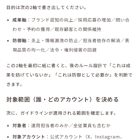
目的は次の2軸で書き出してください。
成果軸
：ブランド認知の向上／採用応募の増加／問い合
わせ・予約の獲得／既存顧客との関係維持
防御軸
：炎上・情報漏洩の防止／担当者依存の解消／表
現品質の均一化／法令・権利侵害の回避
この2軸を最初に紙に書くと、後のルール設計で「これは成
果を妨げていないか」「これは防御として必要か」を判断で
きます。
対象範囲（誰・どのアカウント）を決める
次に、ガイドラインが適用される範囲を確定します。
対象者
：運用担当者のみか／全従業員も含むか
対象アカウント
：公式アカウント（X、Instagram、