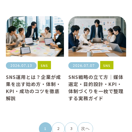
SNS
SNS
2026.07.13
2026.07.07
SNS運用とは？企業が成
SNS戦略の立て方｜媒体
果を出す始め方・体制・
選定・目的設計・KPI・
KPI・成功のコツを徹底
体制づくりを一枚で整理
解説
する実務ガイド
投
1
2
3
次へ