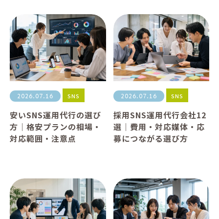
SNS
SNS
2026.07.16
2026.07.16
安いSNS運用代行の選び
採用SNS運用代行会社12
方｜格安プランの相場・
選｜費用・対応媒体・応
対応範囲・注意点
募につながる選び方