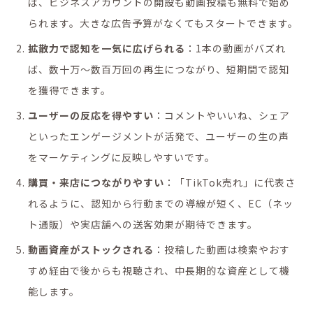
ば、ビジネスアカウントの開設も動画投稿も無料で始め
られます。大きな広告予算がなくてもスタートできます。
拡散力で認知を一気に広げられる
：1本の動画がバズれ
ば、数十万〜数百万回の再生につながり、短期間で認知
を獲得できます。
ユーザーの反応を得やすい
：コメントやいいね、シェア
といったエンゲージメントが活発で、ユーザーの生の声
をマーケティングに反映しやすいです。
購買・来店につながりやすい
：「TikTok売れ」に代表さ
れるように、認知から行動までの導線が短く、EC（ネッ
ト通販）や実店舗への送客効果が期待できます。
動画資産がストックされる
：投稿した動画は検索やおす
すめ経由で後からも視聴され、中長期的な資産として機
能します。