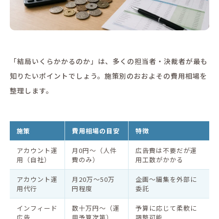
「結局いくらかかるのか」は、多くの担当者・決裁者が最も
知りたいポイントでしょう。施策別のおおよその費用相場を
整理します。
施策
費用相場の目安
特徴
アカウント運
月0円〜（人件
広告費は不要だが運
用（自社）
費のみ）
用工数がかかる
アカウント運
月20万〜50万
企画〜編集を外部に
用代行
円程度
委託
インフィード
数十万円〜（運
予算に応じて柔軟に
広告
用予算次第）
調整可能