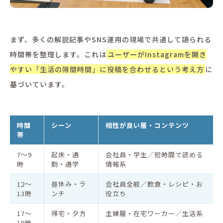
まず、多くの解説記事やSNS運用の現場で共通して語られる
時間帯を整理します。これは
ユーザーがInstagramを開き
やすい「生活の隙間時間」に投稿を合わせるという考え方
に
基づいています。
時間
シーン
相性が良い層・コンテンツ
帯
7〜9
起床・通
会社員・学生／短時間で読める
時
勤・通学
情報系
12〜
昼休み・ラ
会社員全般／飲食・レシピ・お
13時
ンチ
役立ち
17〜
帰宅・夕方
主婦層・在宅ワーカー／生活系
19時