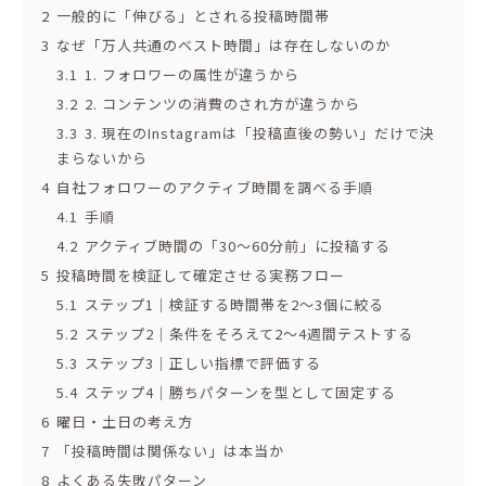
2
一般的に「伸びる」とされる投稿時間帯
3
なぜ「万人共通のベスト時間」は存在しないのか
3.1
1. フォロワーの属性が違うから
3.2
2. コンテンツの消費のされ方が違うから
3.3
3. 現在のInstagramは「投稿直後の勢い」だけで決
まらないから
4
自社フォロワーのアクティブ時間を調べる手順
4.1
手順
4.2
アクティブ時間の「30〜60分前」に投稿する
5
投稿時間を検証して確定させる実務フロー
5.1
ステップ1｜検証する時間帯を2〜3個に絞る
5.2
ステップ2｜条件をそろえて2〜4週間テストする
5.3
ステップ3｜正しい指標で評価する
5.4
ステップ4｜勝ちパターンを型として固定する
6
曜日・土日の考え方
7
「投稿時間は関係ない」は本当か
8
よくある失敗パターン