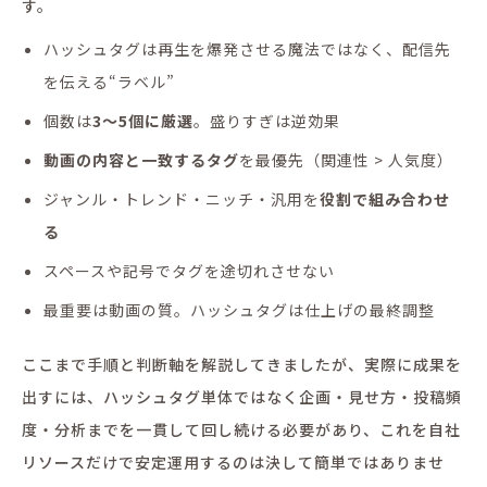
す。
ハッシュタグは再生を爆発させる魔法ではなく、配信先
を伝える“ラベル”
個数は
3〜5個に厳選
。盛りすぎは逆効果
動画の内容と一致するタグ
を最優先（関連性 > 人気度）
ジャンル・トレンド・ニッチ・汎用を
役割で組み合わせ
る
スペースや記号でタグを途切れさせない
最重要は動画の質。ハッシュタグは仕上げの最終調整
ここまで手順と判断軸を解説してきましたが、実際に成果を
出すには、ハッシュタグ単体ではなく企画・見せ方・投稿頻
度・分析までを一貫して回し続ける必要があり、これを自社
リソースだけで安定運用するのは決して簡単ではありませ