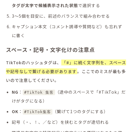
タグが太字で候補表示された状態
で選択する
3〜5個を目安に、前述のバランスで組み合わせる
キャプション本文（コメント誘導や質問など）も忘れず
に書く
スペース・記号・文字化けの注意点
TikTokのハッシュタグは、
「#」に続く文字列を、スペース
や記号なしで繋げる必要があります
。ここでのミスが最も多
いので注意してください。
NG
：
（途中のスペースで「#TikTok」だ
#TikTok 集客
けがタグになる）
OK
：
（繋げて1つのタグにする）
#TikTok集客
記号（・、！、／など）を挟むとタグが途切れる