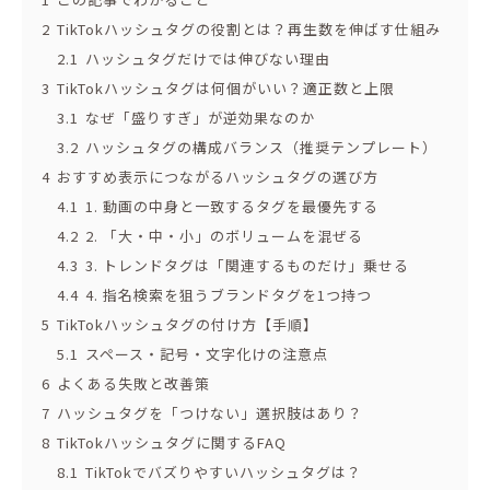
2
TikTokハッシュタグの役割とは？再生数を伸ばす仕組み
2.1
ハッシュタグだけでは伸びない理由
3
TikTokハッシュタグは何個がいい？適正数と上限
3.1
なぜ「盛りすぎ」が逆効果なのか
3.2
ハッシュタグの構成バランス（推奨テンプレート）
4
おすすめ表示につながるハッシュタグの選び方
4.1
1. 動画の中身と一致するタグを最優先する
4.2
2. 「大・中・小」のボリュームを混ぜる
4.3
3. トレンドタグは「関連するものだけ」乗せる
4.4
4. 指名検索を狙うブランドタグを1つ持つ
5
TikTokハッシュタグの付け方【手順】
5.1
スペース・記号・文字化けの注意点
6
よくある失敗と改善策
7
ハッシュタグを「つけない」選択肢はあり？
8
TikTokハッシュタグに関するFAQ
8.1
TikTokでバズりやすいハッシュタグは？