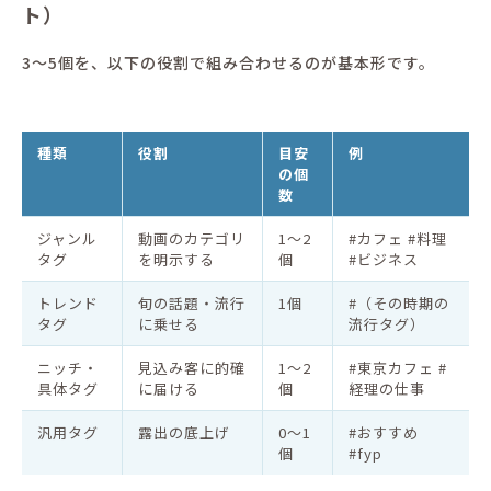
ト）
3〜5個を、以下の役割で組み合わせるのが基本形です。
種類
役割
目安
例
の個
数
ジャンル
動画のカテゴリ
1〜2
#カフェ #料理
タグ
を明示する
個
#ビジネス
トレンド
旬の話題・流行
1個
#（その時期の
タグ
に乗せる
流行タグ）
ニッチ・
見込み客に的確
1〜2
#東京カフェ #
具体タグ
に届ける
個
経理の仕事
汎用タグ
露出の底上げ
0〜1
#おすすめ
個
#fyp