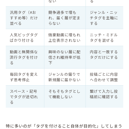
ない
る
汎用タグ（#お
競争過多で埋も
ジャンル・ニッ
すすめ等）だけ
れ、届く層が定ま
チタグを主軸に
並べる
らない
する
人気ビッグタグ
強豪動画に埋もれ
ニッチ・ミドル
ばかり付ける
上位表示されない
タグを混ぜる
動画と無関係な
興味のない層に配
内容と一致する
流行タグを付け
信され維持率が低
タグだけにする
る
下
毎回タグを変え
ジャンルの偏りで
投稿ごとに内容
ず思考停止
新規層に届かない
へ合わせて調整
スペース・記号
そもそもタグとし
繋げて入力し投
でタグが途切れ
て機能しない
稿前に確認する
る
特に多いのが「タグを付けること自体が目的化」してしまう