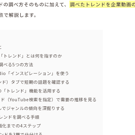
ドの調べ方そのものに加えて、
調べたトレンドを企業動画
点で解説します。
と
eの「トレンド」とは何を指すのか
を調べる5つの方法
 Studio「インスピレーション」を使う
レンド）タブで短期の話題を確認する
画の「トレンド」機能を活用する
トレンド（YouTube検索を指定）で需要の推移を見る
ールでジャンルの傾向を深掘りする
eトレンドを調べる手順
画化までの4ステップ
ンドを3層で仕分ける